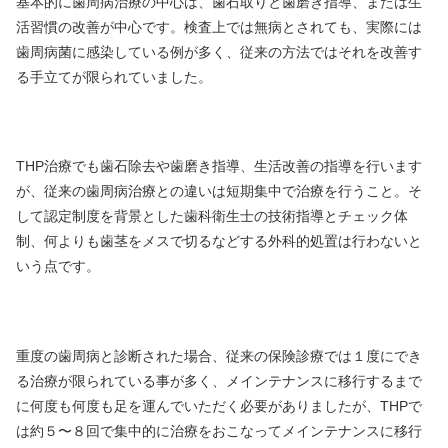
基本的に歯周病治療の中心は、歯石取りと歯磨き指導、または生
活習慣の改善が中心です。検査上では無病とされても、実際には
歯周病菌に感染している例が多く、従来の方法ではそれを改善す
る手立てが限られていました。
THP治療でも歯石除去や歯磨き指導、生活改善の指導を行います
が、従来の歯周病治療との違いは短期集中で治療を行うこと。そ
して認定制度を背景とした歯科衛生士の技術指導とチェック体
制、何よりも歯茎をメスで切るなどする外科的処置は行わないと
いう点です。
重度の歯周病と診断された場合、従来の保険診療では１度にでき
る治療が限られている事が多く、メインテナンスに移行するまで
に何度も何度も足を運んでいただく必要がありましたが、THPで
は約５〜８回で集中的に治療をおこなってメインテナンスに移行