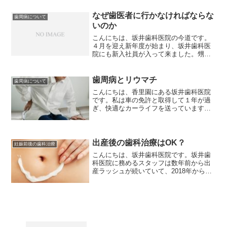
うか？今年もどうぞ坂井歯科医院を宜し
くお願い致します。た...
なぜ歯医者に行かなければならな
歯周病について
いのか
こんにちは、坂井歯科医院の今道です。
４月を迎え新年度が始まり、坂井歯科医
院にも新入社員が入って来ました。甥っ
子も４月から小学１年生になり、新たな
スタートに胸を躍らせています。春休み
の思い出作りに友だち家族とキャンプに
歯周病とリウマチ
歯周病について
行き、大自然の中で体を動...
こんにちは、香里園にある坂井歯科医院
です。私は車の免許と取得して１年が過
ぎ、快適なカーライフを送っています
が、車に乗るようになってから車に乗っ
て出かけることが多くなり、歩くことが
ほとんどなくなってしまいました。私が
車の免許を手に入れたように...
出産後の歯科治療はOK？
妊娠前後の歯科治療
こんにちは、坂井歯科医院です。坂井歯
科医院に務めるスタッフは数年前から出
産ラッシュが続いていて、2018年から
2019年もたくさんの可愛い赤ちゃんが誕
生しました。出産をした友人と赤ちゃん
に会う度、癒されますし本当に可愛いで
すね。私も将来は子...