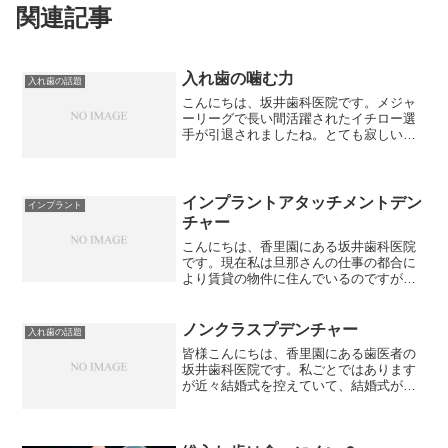
関連記事
入れ歯の噛む力
入れ歯の話題
こんにちは、坂井歯科医院です。メジャ
ーリーグで長い間活躍されたイチロー選
手が引退されましたね。とても寂しい思
いと共に、２８年も超一流の現役選手と
して活躍されたことを心から尊敬しま
す。なんとイチロー選手は歯を1日５回も
磨くそうです！私はスポー...
インプラントアタッチメントデン
インプラント
チャー
こんにちは、香里園にある坂井歯科医院
です。現在私は旦那さんの仕事の都合に
より賃貸の物件に住んでいるのですが、
収納スペースが少なく、キッチン周りも
狭いため、少し不便を感じていました
が、磁石を用いた収納カゴを壁に吸着さ
ノンクラスプデンチャー
入れ歯の話題
せることでキッチン周りを広...
皆様こんにちは、香里園にある歯医者の
坂井歯科医院です。私ごとではあります
が近々結婚式を控えていて、結婚式が決
まった日から怠けた身体を引き締めるた
めに加圧トレーニングに通い始めまし
た。いくつになっても若々しくいたいも