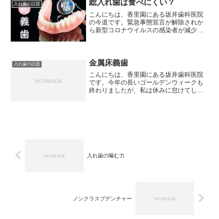
ので、現代では女性だけでな...
総入れ歯は食べにくい？
入れ歯の話題
こんにちは、香里園にある坂井歯科医院
の今道です。緊急事態宣言が解除されか
ら新型コロナウイルスの感染者が減少し
ていたのですが、７月９日東京都内で224
人の新型コロナウイルスの陽性者が発表
されました。東京都内で１日に確認され
た新型コロナウイルス...
金属床義歯
入れ歯の話題
こんにちは、香里園にある坂井歯科医院
です。今年の長いゴールデンウィークも
終わりましたが、私は休みに怠けてしま
った体を元に戻すことに少し苦痛を感じ
ています。４月から新しい生活が始まっ
た方も多くいらっしゃるのではないでし
ょうか。私もその一人で、...
入れ歯の噛む力
ノンクラスプデンチャー