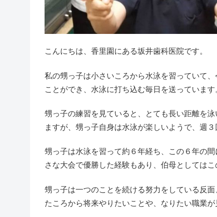
こんにちは、香里園にある坂井歯科医院です。
私の甥っ子は小さいころから水泳を習っていて、
ことができ、水泳に打ち込む毎日を送っています
甥っ子の練習を見ていると、とても長い距離を泳
ますが、甥っ子自身は水泳が楽しいようで、週３
甥っ子は水泳を習って約６年経ち、この６年の間
さな大会で優勝した経験もあり、伯母としてはこ
甥っ子は一つのことを続ける努力をしている反面
たころから将来やりたいことや、なりたい職業が