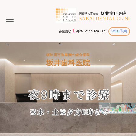
１
WEB予約
香里園駅
分 Tel.0120-366-480
寝屋川市香里園の総合歯科
坂井歯科医院