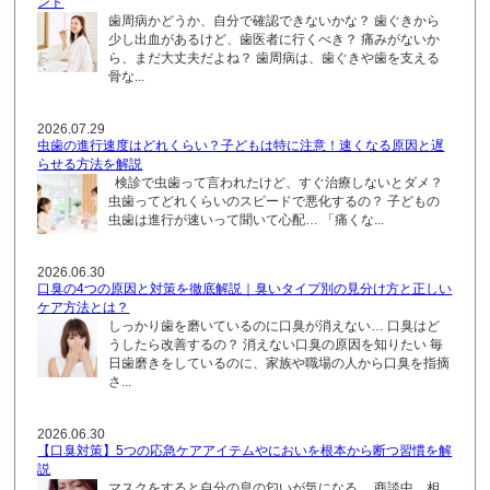
ント
歯周病かどうか、自分で確認できないかな？ 歯ぐきから
少し出血があるけど、歯医者に行くべき？ 痛みがないか
ら、まだ大丈夫だよね？ 歯周病は、歯ぐきや歯を支える
骨な...
2026.07.29
虫歯の進行速度はどれくらい？子どもは特に注意！速くなる原因と遅
らせる方法を解説
検診で虫歯って言われたけど、すぐ治療しないとダメ？
虫歯ってどれくらいのスピードで悪化するの？ 子どもの
虫歯は進行が速いって聞いて心配… 「痛くな...
2026.06.30
口臭の4つの原因と対策を徹底解説｜臭いタイプ別の見分け方と正しい
ケア方法とは？
しっかり歯を磨いているのに口臭が消えない… 口臭はど
うしたら改善するの？ 消えない口臭の原因を知りたい 毎
日歯磨きをしているのに、家族や職場の人から口臭を指摘
さ...
2026.06.30
【口臭対策】5つの応急ケアアイテムやにおいを根本から断つ習慣を解
説
マスクをすると自分の息の匂いが気になる… 商談中、相