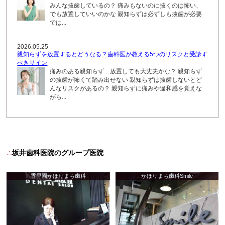
みんな抜歯しているの？ 痛みもないのに抜くのは怖い、
でも放置していいのかな 親知らずは必ずしも抜歯が必要
では...
2026.05.25
親知らずを放置するとどうなる？歯科医が教える5つのリスクと受診す
べきサイン
痛みのある親知らず…放置しても大丈夫かな？ 親知らず
の抜歯が怖くて踏み出せない 親知らずは抜歯しないとど
んなリスクがあるの？ 親知らずに痛みや違和感を覚えな
がら...
∴
坂井歯科医院のグループ医院
香里園かほりまち歯科
かほりまち歯科Smile