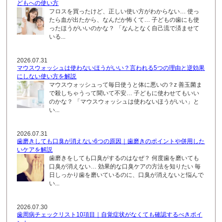
どもへの使い方
フロスを買ったけど、正しい使い方がわからない… 使っ
たら血が出たから、なんだか怖くて… 子どもの歯にも使
ったほうがいいのかな？ 「なんとなく自己流で済ませて
いる...
2026.07.31
マウスウォッシュは使わないほうがいい？言われる5つの理由と逆効果
にしない使い方を解説
マウスウォッシュって毎日使うと体に悪いの？z 善玉菌ま
で殺しちゃうって聞いて不安… 子どもに使わせてもいい
のかな？ 「マウスウォッシュは使わないほうがいい」と
い...
2026.07.31
歯磨きしても口臭が消えない6つの原因｜歯磨きのポイントや併用した
いケアを解説
歯磨きをしても口臭がするのはなぜ？ 何度歯を磨いても
口臭が消えない… 効果的な口臭ケアの方法を知りたい 毎
日しっかり歯を磨いているのに、口臭が消えないと悩んで
い...
2026.07.30
歯周病チェックリスト10項目｜自覚症状がなくても確認するべきポイ