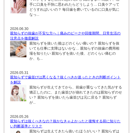
手に口臭を不快に思われたらどうしよう… 口臭ケアって
どうすればいいの？ 毎日歯を磨いているのに口臭が気に
なっ...
2026.06.30
親知らずの抜歯が不安な方へ｜痛みのピークや回復期間、日常生活の
注意点を徹底解説
親知らずを抜いた後はどのくらい痛いの？ 親知らずを抜
いても仕事に支障はないかな… 親知らずの抜歯の費用相
場を知りたい 親知らずを抜いた後、どのくらい痛むの
か、も...
2026.05.31
親知らずで歯並びは悪くなる？抜くべきか迷ったときの判断ポイント
を解説
親知らずが生えてきてから、前歯が重なってきた気がする
矯正したのに、また歯並びが崩れてきたのは親知らずのせ
い？ 親知らずを抜いたら歯並びは元に戻る？ 親知らず
が...
2026.05.26
親知らずは抜くべきなの？抜かなきゃよかったと後悔する前に知りた
い判断基準とリスク
親知らずは生えてきたら抜いたほうがいい？ 親知らずは