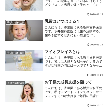
です。この記事を書いているのはちょう
どクリスマス当日で甥っ子のところにも
サンタさんがやってきたと嬉しそうな声
で朝から電話がかかってきました。甥っ
2020.01.14
子は今、小学２年生なのですが、結婚を
期に引っ越ししてから頻繁...
乳歯はいつはえる？
子供の歯科治療
こんにちは、香里園にある坂井歯科医院
です。坂井歯科医院には歯を治療する、
歯を予防する以外にも不思議なパワーが
宿るとスタッフの間で噂になっているこ
とがあります。坂井歯科医院には赤ちゃ
2020.01.14
んが宿る不思議なパワーがあるのではな
いかと噂になっていて、現...
マイオブレイスとは
子供の歯科治療
こんにちは、香里園にある坂井歯科医院
です。私には大好きな甥っ子がいるので
すが幼稚園の時には一人でできなかった
ことも小学生になってからは一人ででき
ることが増えて、成長が嬉しい反面、少
2019.10.21
し寂しくも感じてしまいます。一人で自
転車に乗りお友だちと遊ぶ...
お子様の成長支援を願って
子供の歯科治療
こんにちは、香里園にある坂井歯科医院
です。私はスマートフォンでネットサー
フィンするのが大好きで毎日の日課にな
っていますが、今のスマートフォンはと
ても賢く私が興味ある話題を次々と表示
2019.10.16
してくれます。有難い反面、私のことを