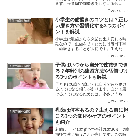
ます。保育園で歯磨きをしない場合は、
家庭で1日2回しっかりとブラッシングす
2026.01.29
ることが大切です。この記事では、保育
園で歯磨きをしない理由や家庭でのケア
小学生の歯磨きのコツとは？正し
子供の歯科治療
のポイントなどを解説します。保育園で
い磨き方や習慣化する3つのポイ
歯磨きをせず不安な方は参考にしてくだ
ントを解説
さい。
小学生は乳歯から永久歯に生え変わる時
期なので、虫歯を防ぐためには毎日丁寧
に歯磨きすることが大切です。生えたば
かりの永久歯は虫歯になりやすいため、
2025.12.29
年齢に合わせて適切にケアする必要があ
ります。この記事では、正しい歯磨きの
子供はいつから自分で歯磨きでき
子供の歯科治療
やり方や年齢別のケアのコツなどを解説
る？年齢別の練習方法や習慣づけ
します。小学生の歯のケアについてお悩
る3つのポイントも解説
みの方は参考にしてください。
子どもは6歳〜7歳ごろに自分で歯を磨け
るようになる傾向があります。自分で磨
けるようになるためには、小さいうちか
ら歯ブラシを口に入れることに慣れさせ
2025.12.20
ていくことが大切です。この記事では、
歯磨きを自分でやるための練習方法や習
乳歯は何本あるの？生える前に起
子供の歯科治療
慣化させるポイントなどを解説します。
こる3つの変化やケアのポイント
子どもに自分で歯磨きをさせたい方は参
も紹介
考にしてください。
乳歯は上下10本ずつで合計20本あり、2歳
前後で生え揃うことが多いです。この時