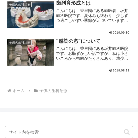
知りすぎているスマートフ...
歯列育形成とは
子供の歯科治療
こんにちは。香里園にある歯医者、坂井
歯科医院です。夏休みも終わり、少しず
つ過ごしやすい季節が近づいています
ね。今年の夏休みは甥っ子とたくさんお
出かけし、海にプール、SLを見に行った
2019.09.30
り、新鮮なお魚を食べたりとたくさんの
思い出を作ったので、伯母...
“感染の窓”について
子供の歯科治療
こんにちは、香里園にある坂井歯科医院
です。お恥ずかしい話ですが、私は小さ
いころから虫歯がたくさんあり、幼少期
から歯科医院にかかることが多く、とて
も痛い治療をしたことにより歯医者が大
2019.08.13
嫌いになりました。歯医者が嫌いになる
と歯に少し穴があいたくら...
ホーム
子供の歯科治療