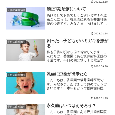
2022.02.15
なければならないと言われていた時代が
あり、私の母も母乳をやめ...
矯正1期治療について
子供の歯科治療
あけましておめでとうございます！今道
薫こんにちは、香里園にある坂井歯科医
院の今道です。みなさま、あけましてお
めでとうございます。昨年は大変お世話
になりましたが、今年もどうぞ坂井歯科
2022.01.14
医院グループ一同をよろしくお願い申し
上げます。私事ではありま...
困った…子どもがハミガキを嫌が
子供の歯科治療
る！
私も子供の頃から歯で苦労してます こ
んにちは、香里園にある坂井歯科医院の
今道です。平日の朝は甥っ子と電話する
ことが習慣になっていて、たった５分の
2020.09.30
時間ですが1日の癒しの時間であり今日も
頑張ろうと思わせてもらっています。
乳歯に虫歯が出来たら
子供の歯科治療
私は幼少期から虫歯がた...
こんにちは、香里園の坂井歯科医院で
す。みなさま、あけましておめでとうご
ざいます！！本年もどうぞ坂井歯科医院
をよろしくお願いいたします。私にとっ
て昨年は変化の１年であり、結婚を機に
2020.01.29
引っ越しをし、新たな環境でのスタート
となったことで慣れるまでに...
永久歯はいつはえそろう？
子供の歯科治療
こんにちは、香里園にある坂井歯科医院