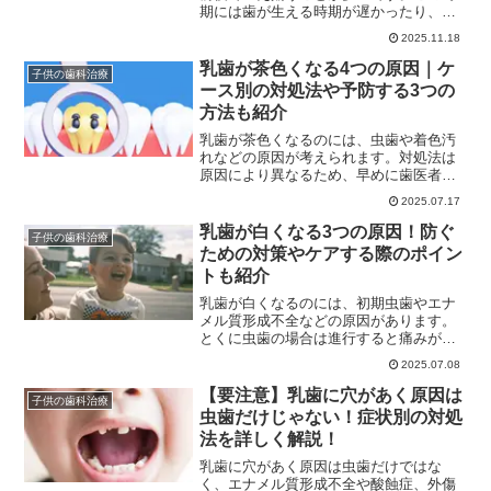
期には歯が生える時期が遅かったり、順
番が違うなどのトラブルが起きやすいで
2025.11.18
す。本記事では、乳歯が生える順番やケ
アする際のポイントを解説します。子ど
乳歯が茶色くなる4つの原因｜ケ
子供の歯科治療
もの乳歯の生え方に関して悩んでいる方
ース別の対処法や予防する3つの
は、ぜひ参考にしてくださいね。
方法も紹介
乳歯が茶色くなるのには、虫歯や着色汚
れなどの原因が考えられます。対処法は
原因により異なるため、早めに歯医者に
行き適切なケアをすることが大切です。
2025.07.17
この記事では、乳歯が茶色くなる原因や
茶色くなるのを防ぐ方法などを詳しく解
乳歯が白くなる3つの原因！防ぐ
子供の歯科治療
説します。子どもの乳歯が茶色になり悩
ための対策やケアする際のポイン
んでいる方は、ぜひ参考にしてください
トも紹介
ね。
乳歯が白くなるのには、初期虫歯やエナ
メル質形成不全などの原因があります。
とくに虫歯の場合は進行すると痛みが出
るため、早めに歯医者に相談すると安心
2025.07.08
です。この記事では、乳歯が白くなる原
因や乳歯に関するよくある質問などを詳
【要注意】乳歯に穴があく原因は
子供の歯科治療
しく解説します。子どもの乳歯が白くな
虫歯だけじゃない！症状別の対処
って不安な方は、ぜひ参考にしてくださ
法を詳しく解説！
い。
乳歯に穴があく原因は虫歯だけではな
く、エナメル質形成不全や酸蝕症、外傷