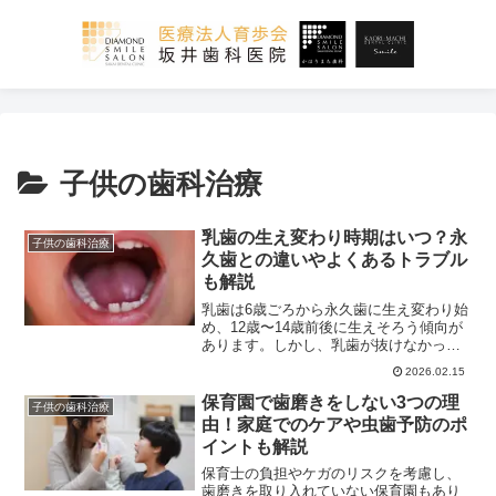
子供の歯科治療
乳歯の生え変わり時期はいつ？永
子供の歯科治療
久歯との違いやよくあるトラブル
も解説
乳歯は6歳ごろから永久歯に生え変わり始
め、12歳〜14歳前後に生えそろう傾向が
あります。しかし、乳歯が抜けなかった
り歯が生えてこないなどのトラブルもあ
2026.02.15
ります。この記事では、永久歯が生える
時期の目安やよくあるトラブルなどを紹
保育園で歯磨きをしない3つの理
子供の歯科治療
介します。歯の生え変わりに関して悩ん
由！家庭でのケアや虫歯予防のポ
でいる方は、参考にしてください。
イントも解説
保育士の負担やケガのリスクを考慮し、
歯磨きを取り入れていない保育園もあり