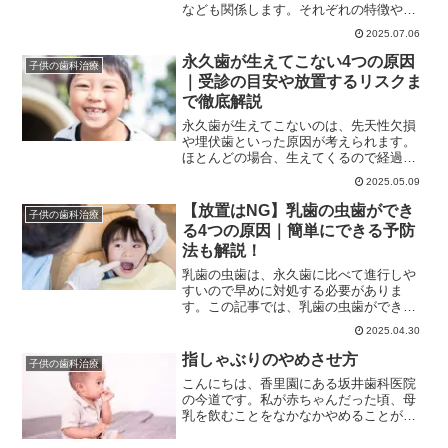
なども関係します。それぞれの特徴や見
分け方、虫歯の進行度別の治療法、放置
2025.07.06
によるリスクまでを詳しく解説していま
す。お子様の将来の歯を守るために、ぜ
永久歯が生えてこない4つの原因
子供の歯科治療
ひ知っておきたい情報をまとめたので、
｜受診の目安や放置するリスクま
ぜひご覧ください。
で徹底解説
永久歯が生えてこないのは、先天性欠損
や埋伏歯といった原因が考えられます。
ほとんどの場合、生えてくるので経過観
察で問題ありませんが、長期間生える傾
2025.05.09
向が見られないときは歯科医院で診ても
らうのをおすすめいたします。この記事
【放置はNG】乳歯の虫歯ができ
子供の歯科治療
では、永久歯が生えてこない4つの原因と
る4つの原因｜簡単にできる予防
受診の目安、放置するリスクを解説しま
法も解説！
す。ぜひご覧ください。
乳歯の虫歯は、永久歯に比べて進行しや
すいので早めに対処する必要がありま
す。この記事では、乳歯の虫歯ができる
原因やできやすい場所、進み方をわかり
2025.04.30
やすく解説します。乳歯の虫歯は放置す
ると、発音や噛み合わせなどに影響を与
指しゃぶりのやめさせ方
子供の歯科治療
えます。放置するリスクを理解し、悪化
こんにちは、香里園にある坂井歯科医院
する前に歯科医院で診てもらいましょ
の今道です。私が赤ちゃんだった頃、母
う。
乳を飲むことをなかなかやめることがで
きず苦労したという話を母から聞きまし
た。昔は母乳やミルクを１歳までにやめ